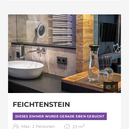
7
FEICHTENSTEIN
DIESES ZIMMER WURDE GERADE EBEN GEBUCHT
2
Max.: 2 Personen
23
m