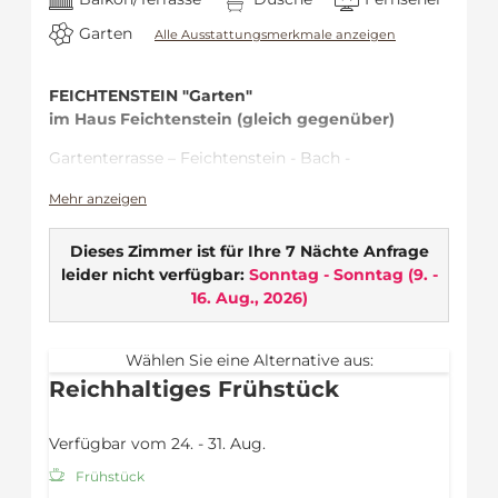
Garten
Alle Ausstattungsmerkmale anzeigen
FEICHTENSTEIN "Garten"
im Haus Feichtenstein (gleich gegenüber)
Gartenterrasse – Feichtenstein - Bach -
Naturbelassen
Mehr anzeigen
Ideal für …
Dieses Zimmer ist für Ihre 7 Nächte Anfrage
Zweisamkeit – romantischer Abend auf der
leider nicht verfügbar:
Sonntag - Sonntag
(
9. -
Terrasse
16. Aug., 2026
)
Naturbezogene – direkt am Bach – mit Blick
auf die Berge
Tierliebhaber – gemütliche Gartenterrasse
Wählen Sie eine Alternative aus:
mit anschließender Wiese
Reichhaltiges Frühstück
Zimmerausstattung:
Verfügbar vom 24. - 31. Aug.
Gartenterrasse
WLAN
Frühstück