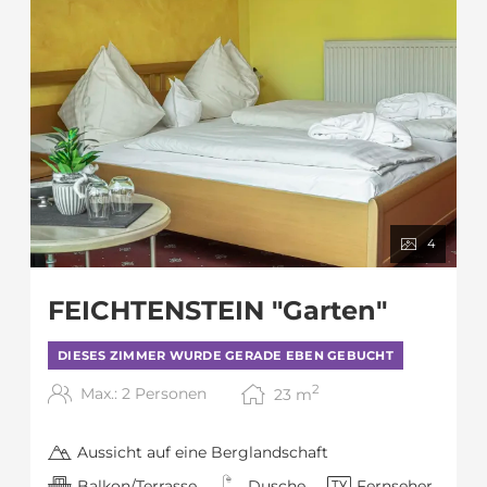
4
FEICHTENSTEIN "Garten"
DIESES ZIMMER WURDE GERADE EBEN GEBUCHT
2
Max.: 2 Personen
23
m
Aussicht auf eine Berglandschaft
Balkon/Terrasse
Dusche
Fernseher