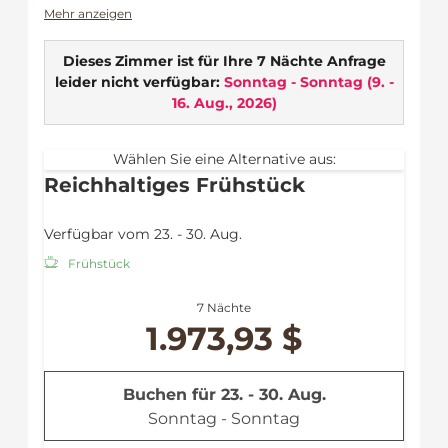
Ideal für …
Mehr anzeigen
Pärchen, die die Zeit im großzügigen
Dieses Zimmer ist für Ihre 7 Nächte Anfrage
Zimmer nutzen & die Zweisamkeit
leider nicht verfügbar:
Sonntag - Sonntag
(
9. -
in vollen Zügen genießen
16. Aug., 2026
)
Ein MUSS für Panoramaaussichts-Liebhaber
Zimmerausstattung:
Wählen Sie eine Alternative aus:
Balkon
Reichhaltiges Frühstück
WLAN
Flat TV
Verfügbar vom 23. - 30. Aug.
Safe
Fön
Frühstück
Minikühlschrank
Dusche
7 Nächte
Handtücher
1.973,93 $
Bademantel
Leihregenschirm
Buchen für
23. - 30. Aug.
Sonntag - Sonntag