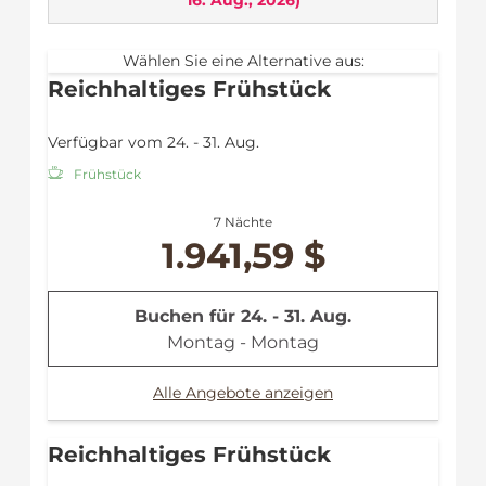
16. Aug., 2026
)
Ein MUSS für Panoramaaussichts-Liebhaber
Zimmerausstattung:
Wählen Sie eine Alternative aus:
Balkon
Reichhaltiges Frühstück
WLAN
Flat TV
Verfügbar vom 24. - 31. Aug.
Safe
Fön
Frühstück
Mini-Kühlschrank (teilweise)
Dusche
7 Nächte
Handtücher
1.941,59 $
Bademantel
Leihregenschirm
Buchen für
24. - 31. Aug.
Montag - Montag
Alle Angebote anzeigen
Reichhaltiges Frühstück