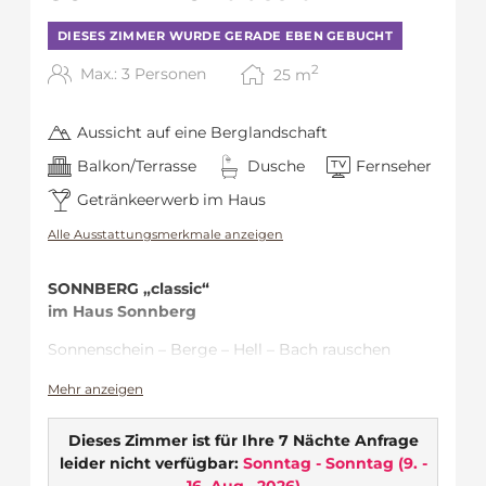
DIESES ZIMMER WURDE GERADE EBEN GEBUCHT
2
Max.: 3 Personen
25
m
Aussicht auf eine Berglandschaft
Balkon/Terrasse
Dusche
Fernseher
Getränkeerwerb im Haus
Alle Ausstattungsmerkmale anzeigen
SONNBERG „classic“
im Haus Sonnberg
Sonnenschein – Berge – Hell – Bach rauschen
Ideal für …
Mehr anzeigen
Pärchen, die die Zeit im großzügigen
Dieses Zimmer ist für Ihre 7 Nächte Anfrage
Zimmer nutzen & die Zweisamkeit
leider nicht verfügbar:
Sonntag - Sonntag
(
9. -
in vollen Zügen genießen