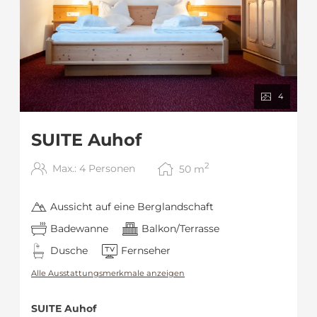
4
SUITE Auhof
2
Max.: 4 Personen
50
m
Aussicht auf eine Berglandschaft
Badewanne
Balkon/Terrasse
Dusche
Fernseher
Alle Ausstattungsmerkmale anzeigen
SUITE Auhof