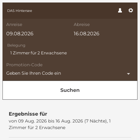
DAS Hintersee
Anreise
Abreise
Belegung
1 Zimmer
für
2 Erwachsene
Promotion-Code
Geben Sie Ihren Code ein
Suchen
DAS Hintersee - Unsere ver
Ergebnisse für
von 09 Aug. 2026 bis 16 Aug. 2026 (
7 Nächte
),
1
Zimmer
für
2 Erwachsene