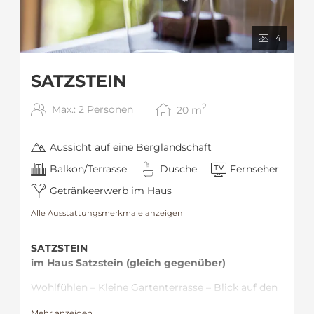
4
SATZSTEIN
2
Max.: 2 Personen
20
m
Aussicht auf eine Berglandschaft
Balkon/Terrasse
Dusche
Fernseher
Getränkeerwerb im Haus
Alle Ausstattungsmerkmale anzeigen
SATZSTEIN
im Haus Satzstein (gleich gegenüber)
Wohlfühlen – Kleine Gartenterrasse – Blick auf den
Feichtenstein
Mehr anzeigen