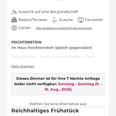
Aussicht auf eine Berglandschaft
Balkon/Terrasse
Dusche
Fernseher
Garten
Alle Ausstattungsmerkmale anzeigen
FEICHTENSTEIN
im Haus Feichtenstein (gleich gegenüber)
Neu gestaltet – Fichte – Naturbelassen – Bach
Ideal für …
Mehr anzeigen
Bergliebhaber – mit Blick auf die
Dieses Zimmer ist für Ihre 7 Nächte Anfrage
Osterhorngruppe
leider nicht verfügbar:
Sonntag - Sonntag
(
9. -
Entdecker der Neuheiten im Hotel Gasthof
16. Aug., 2026
)
Hintersee
Zimmerausstattung:
Wählen Sie eine Alternative aus:
Balkon
Reichhaltiges Frühstück
WLAN