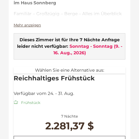
im Haus Sonnberg
Familiär – Großzügig – Berge – Alles im Überblick
Ideal für …
Mehr anzeigen
Turteltauben, die nächtlichen Abstand durch
Dieses Zimmer ist für Ihre 7 Nächte Anfrage
Schnarch-Geräusche bevorzugen
leider nicht verfügbar:
Sonntag - Sonntag
(
9. -
Eltern, die einen eigenes Schlafzimmer
16. Aug., 2026
)
genießen möchten & die Kinder
dennoch neben an sind
Wählen Sie eine Alternative aus:
Zimmerausstattung
Reichhaltiges Frühstück
Balkon
WLAN
Verfügbar vom 24. - 31. Aug.
Flat TV
Safe
Frühstück
Fön
Minikühlschrank
7 Nächte
Dusche
2.281,37 $
Badewanne
Handtücher