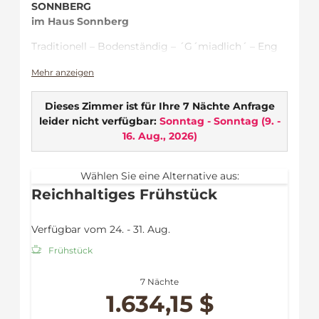
SONNBERG
im Haus Sonnberg
Traditionell – Bodenständig – ´G´miadlich´ – Eng
verbunden
Mehr anzeigen
Ideal für …
Dieses Zimmer ist für Ihre 7 Nächte Anfrage
Genussmenschen - um alles im Haus im
leider nicht verfügbar:
Sonntag - Sonntag
(
9. -
Überblick zu haben –
16. Aug., 2026
)
Restaurant, Wellness & die Familie ist immer
vor Ort
Pärchen von jung bis jung geblieben, die
Wählen Sie eine Alternative aus:
auch gesellig mit
Reichhaltiges Frühstück
Freunden unterwegs sind
Zimmerausstattung:
Verfügbar vom 24. - 31. Aug.
Balkon
Frühstück
WLAN
Flat TV
7 Nächte
Safe
1.634,15 $
Fön