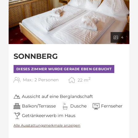
4
SONNBERG
DIESES ZIMMER WURDE GERADE EBEN GEBUCHT
2
Max.: 2 Personen
22
m
Aussicht auf eine Berglandschaft
Balkon/Terrasse
Dusche
Fernseher
Getränkeerwerb im Haus
Alle Ausstattungsmerkmale anzeigen