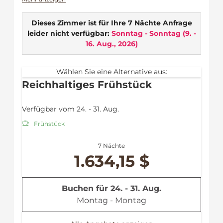
Ideal für …
Dieses Zimmer ist für Ihre 7 Nächte Anfrage
Naturgenießer mit Sparschweinchen im
leider nicht verfügbar:
Sonntag - Sonntag
(
9. -
Gepäck
16. Aug., 2026
)
Private Ruheoase auf der kleinen
Gartenterrasse
Wählen Sie eine Alternative aus:
Zimmerausstattung
Reichhaltiges Frühstück
Kleine Gartenterrasse
WLAN
Verfügbar vom 24. - 31. Aug.
Flat TV
Safe
Frühstück
Fön
Dusche
7 Nächte
Handtücher
1.634,15 $
Bademantel
Leihregenschirm
Buchen für
24. - 31. Aug.
Montag - Montag