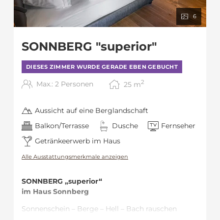
6
SONNBERG "superior"
DIESES ZIMMER WURDE GERADE EBEN GEBUCHT
2
Max.: 2 Personen
25
m
Aussicht auf eine Berglandschaft
Balkon/Terrasse
Dusche
Fernseher
Getränkeerwerb im Haus
Alle Ausstattungsmerkmale anzeigen
SONNBERG „superior“
im Haus Sonnberg
Sonnenschein – Berge – Hell – Bach rauschen